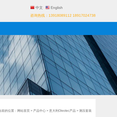
中文
English
咨询热线：13918089112 18917024738
们
当前的位置：
网站首页
>
产品中心
>
意大利Oleotec产品
>
测压套装